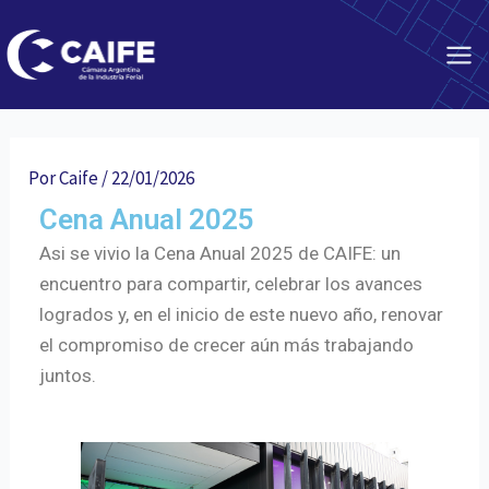
Ir
Navegación
Mai
al
de
Me
contenido
entradas
Por
Caife
/
22/01/2026
Cena Anual 2025
Asi se vivio la Cena Anual 2025 de CAIFE: un
encuentro para compartir, celebrar los avances
logrados y, en el inicio de este nuevo año, renovar
el compromiso de crecer aún más trabajando
juntos.